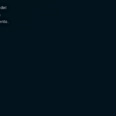
 dei
a
ento.