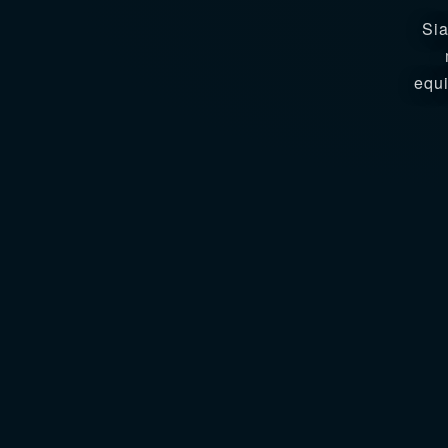
Sia
equi