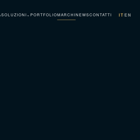
IT
EN
A
SOLUZIONI
⌄
PORTFOLIO
MARCHI
NEWS
CONTATTI
/